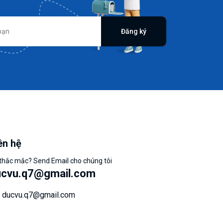
Đăng ký
ên hệ
thắc mắc? Send Email cho chúng tôi
ucvu.q7@gmail.com
ducvu.q7@gmail.com