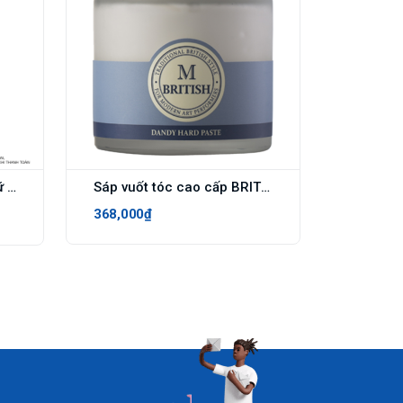
Dung Dịch Vệ Sinh Phụ Nữ Kháng Khuẩn Khử Mùi Oriss Làm Sạch Dịu Nhẹ Chiết Xuất Lá Trầu Không Cân Bằng pH - 150ml
Sáp vuốt tóc cao cấp BRITISH M Dandy Hard Paste 100gr
368,000₫