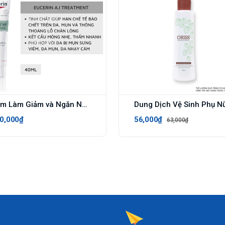
Kem Làm Giảm và Ngăn Ngừa Mụn Eucerin ProAcne Clearing Treatment Eucerin 40ml
0,000₫
56,000₫
63,000₫