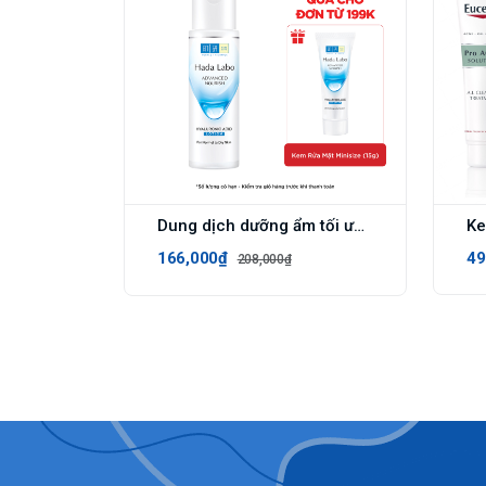
Dung dịch dưỡng ẩm tối ưu Hada Labo Advanced Nourish Lotion dùng cho da thường và da khô 170ml
166,000₫
49
208,000₫