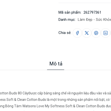
Mã sản phẩm:
262797361
Danh mục:
Làm Đẹp - Sức Khỏ
Chia sẻ:
Mô tả
ton Buds 80 CâyĐược cấp bằng sáng chế về nguyên liệu đầu vào và sản 
ss Soft & Clean Cotton Buds là một trong những sản phẩm nổi bật, có t
ng:Bông Tăm Watsons Love My Softness Soft & Clean Cotton Buds được 