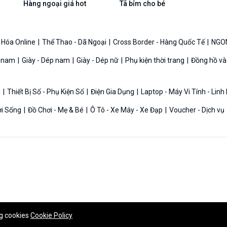
Hàng ngoại giá hot
Tã bỉm cho bé
 Hóa Online
Thể Thao - Dã Ngoại
Cross Border - Hàng Quốc Tế
NGO
g nam
Giày - Dép nam
Giày - Dép nữ
Phụ kiện thời trang
Đồng hồ và
g
Thiết Bị Số - Phụ Kiện Số
Điện Gia Dụng
Laptop - Máy Vi Tính - Linh
ời Sống
Đồ Chơi - Mẹ & Bé
Ô Tô - Xe Máy - Xe Đạp
Voucher - Dịch vụ
ng cookies
Cookie Policy