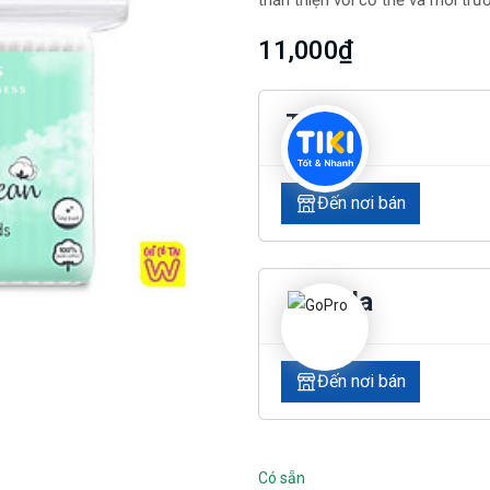
thân thiện với cơ thể và môi trư
11,000₫
Tiki
Đến nơi bán
Lazada
Đến nơi bán
Có sẵn