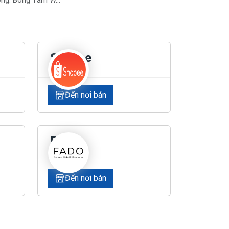
ờng. Bông Tăm W...
Shopee
Đến nơi bán
Fado
Đến nơi bán