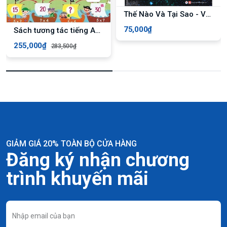
Thế Nào Và Tại Sao - Vũ Trụ Những Bí Ẩn Của Không Gian
75,000₫
Sách tương tác tiếng Anh - Usborne Times Tables Activity Book
255,000₫
283,500₫
GIẢM GIÁ 20% TOÀN BỘ CỬA HÀNG
Đăng ký nhận chương
trình khuyến mãi