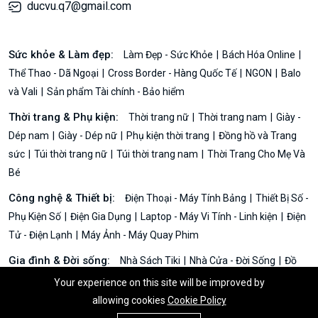
ducvu.q7@gmail.com
Sức khỏe & Làm đẹp:
Làm Đẹp - Sức Khỏe
Bách Hóa Online
Thể Thao - Dã Ngoại
Cross Border - Hàng Quốc Tế
NGON
Balo
và Vali
Sản phẩm Tài chính - Bảo hiểm
Thời trang & Phụ kiện:
Thời trang nữ
Thời trang nam
Giày -
Dép nam
Giày - Dép nữ
Phụ kiện thời trang
Đồng hồ và Trang
sức
Túi thời trang nữ
Túi thời trang nam
Thời Trang Cho Mẹ Và
Bé
Công nghệ & Thiết bị:
Điện Thoại - Máy Tính Bảng
Thiết Bị Số -
Phụ Kiện Số
Điện Gia Dụng
Laptop - Máy Vi Tính - Linh kiện
Điện
Tử - Điện Lạnh
Máy Ảnh - Máy Quay Phim
Gia đình & Đời sống:
Nhà Sách Tiki
Nhà Cửa - Đời Sống
Đồ
Chơi - Mẹ & Bé
Ô Tô - Xe Máy - Xe Đạp
Voucher - Dịch vụ
Chăm
Your experience on this site will be improved by
sóc nhà cửa
Khám phá thêm
allowing cookies
Cookie Policy