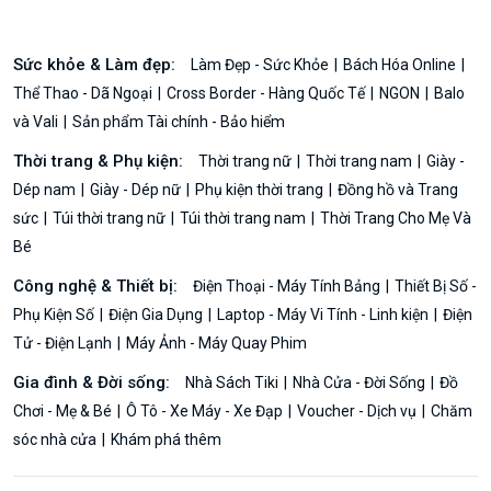
Sức khỏe & Làm đẹp:
Làm Đẹp - Sức Khỏe
Bách Hóa Online
Thể Thao - Dã Ngoại
Cross Border - Hàng Quốc Tế
NGON
Balo
và Vali
Sản phẩm Tài chính - Bảo hiểm
Thời trang & Phụ kiện:
Thời trang nữ
Thời trang nam
Giày -
Dép nam
Giày - Dép nữ
Phụ kiện thời trang
Đồng hồ và Trang
sức
Túi thời trang nữ
Túi thời trang nam
Thời Trang Cho Mẹ Và
Bé
Công nghệ & Thiết bị:
Điện Thoại - Máy Tính Bảng
Thiết Bị Số -
Phụ Kiện Số
Điện Gia Dụng
Laptop - Máy Vi Tính - Linh kiện
Điện
Tử - Điện Lạnh
Máy Ảnh - Máy Quay Phim
Gia đình & Đời sống:
Nhà Sách Tiki
Nhà Cửa - Đời Sống
Đồ
Chơi - Mẹ & Bé
Ô Tô - Xe Máy - Xe Đạp
Voucher - Dịch vụ
Chăm
sóc nhà cửa
Khám phá thêm