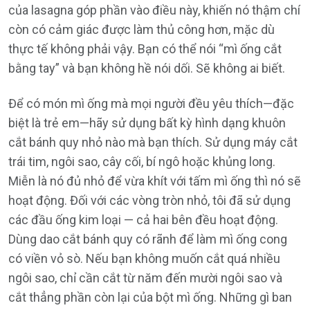
của lasagna góp phần vào điều này, khiến nó thậm chí
còn có cảm giác được làm thủ công hơn, mặc dù
thực tế không phải vậy. Bạn có thể nói “mì ống cắt
bằng tay” và bạn không hề nói dối. Sẽ không ai biết.
Để có món mì ống mà mọi người đều yêu thích—đặc
biệt là trẻ em—hãy sử dụng bất kỳ hình dạng khuôn
cắt bánh quy nhỏ nào mà bạn thích. Sử dụng máy cắt
trái tim, ngôi sao, cây cối, bí ngô hoặc khủng long.
Miễn là nó đủ nhỏ để vừa khít với tấm mì ống thì nó sẽ
hoạt động. Đối với các vòng tròn nhỏ, tôi đã sử dụng
các đầu ống kim loại — cả hai bên đều hoạt động.
Dùng dao cắt bánh quy có rãnh để làm mì ống cong
có viền vỏ sò. Nếu bạn không muốn cắt quá nhiều
ngôi sao, chỉ cần cắt từ năm đến mười ngôi sao và
cắt thẳng phần còn lại của bột mì ống. Những gì ban